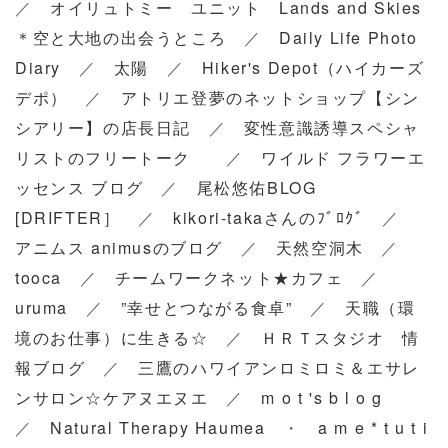
／
オイリュトミー ユニット Lands and Skies
＊空と大地の出会うところ
／
Daily Life Photo
Diary
／
太陽
／
Hiker's Depot（ハイカーズ
デポ）
／
アトリエ登夢のネットショップ【シン
シアリー】の店長日記
／
変性意識誘導スペシャ
リストのフリートーク
／
ワイルド フラワーエ
ッセンス ブログ
／
尾松悠佑BLOG
[DRIFTER］
／
kikori-takaさんのﾌﾞﾛｸﾞ
／
アニムス animusのブログ
／
天然空洞木
／
tooca
／
チームワークネット★カフェ
／
uruma
／
”幸せとつながる食卓”
／
天職（環
境のお仕事）に生きる☆
／
ＨＲＴスタジオ 情
報ブログ
／
三鷹のハワイアンロミロミ＆エサレ
ンサロン☆ケアヌエヌエ
／
m o t 's b l o g
／
Natural Therapy Haumea
・
a m e * t u t i