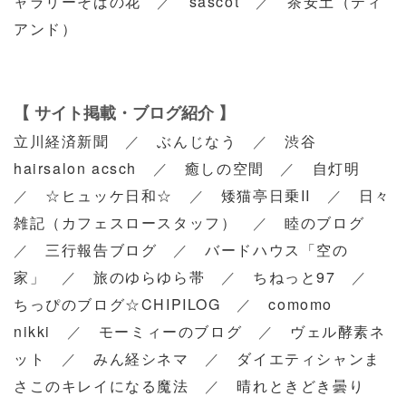
ャラリーそばの花
／
sascot
／
茶安土（ティ
アンド）
【 サイト掲載・ブログ紹介 】
立川経済新聞
／
ぶんじなう
／
渋谷
hairsalon acsch
／
癒しの空間
／
自灯明
／
☆ヒュッケ日和☆
／
矮猫亭日乗II
／
日々
雑記（カフェスロースタッフ）
／
睦のブログ
／
三行報告ブログ
／
バードハウス「空の
家」
／
旅のゆらゆら帯
／
ちねっと97
／
ちっぴのブログ☆CHIPILOG
／
comomo
nikki
／
モーミィーのブログ
／
ヴェル酵素ネ
ット
／
みん経シネマ
／
ダイエティシャンま
さこのキレイになる魔法
／
晴れときどき曇り