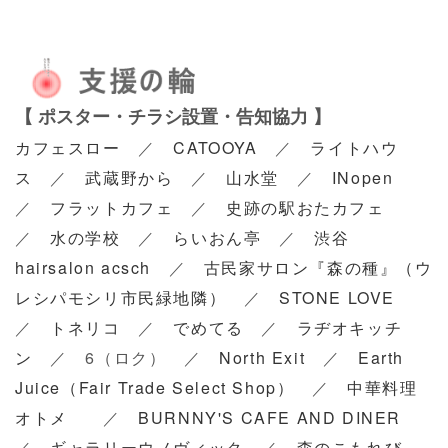
【 ポスター・チラシ設置・告知協力 】
カフェスロー
／
CATOOYA
／
ライトハウ
ス
／
武蔵野から
／
山水堂
／
INopen
／
フラットカフェ
／
史跡の駅おたカフェ
／
水の学校
／
らいおん亭
／
渋谷
hairsalon acsch
／
古民家サロン『森の種』（ウ
レシパモシリ市民緑地隣）
／
STONE LOVE
／
トネリコ
／
でめてる
／
ラヂオキッチ
ン
／ 6（ロク） ／
North Exit
／
Earth
Juice（Fair Trade Select Shop）
／
中華料理
オトメ
／
BURNNY'S CAFE AND DINER
／
ギャラリーウノヴィック
／
森のこもれび