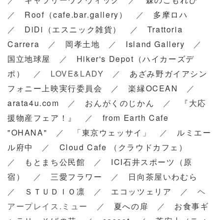
／
Roof（cafe.bar.gallery）
／
多摩ロハ
／
DiDi（エスニック雑貨）
／
Trattoria
Carrera
／
岡孝土地
／
Island Gallery
／
国立地球屋
／
Hiker's Depot（ハイカーズデ
ポ）
／ LOVE&LADY ／
あざみ野ガイアシン
フォニー上映実行委員会
／
楽縁OCEAN
／
arata4u.com
／
おんがくのじかん
／
『大応
援物産フェア！』
／
from Earth Cafe
"OHANA"
／
「東京ウェッサイ」
／
ルミエー
ル府中
／
Cloud Cafe （クラウドカフェ）
／
もとまち公民館
／
ICI石井スポーツ（原
宿）
／
三愛フラワー
／
日向茶屋いわむら
／
ＳＴＵＤＩＯ凛
／
エコッツェリア
／ ヘ
アープレイス.ミュー ／
夏への扉
／
お食事ギ